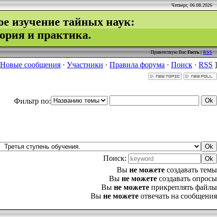
Четверг, 06.08.2026
ое изучение тайных наук:
ория и практика.
Приветствую Вас
Гость
|
RSS
Новые сообщения
·
Участники
·
Правила форума
·
Поиск
·
RSS
]
Фильтр по:
Поиск:
Вы
не можете
создавать темы
Вы
не можете
создавать опросы
Вы
не можете
прикреплять файлы
Вы
не можете
отвечать на сообщения