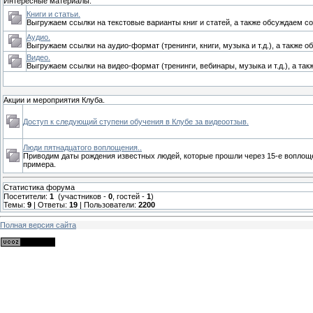
Интересные материалы.
Книги и статьи.
Выгружаем ссылки на текстовые варианты книг и статей, а также обсуждаем с
Аудио.
Выгружаем ссылки на аудио-формат (тренинги, книги, музыка и т.д.), а также
Видео.
Выгружаем ссылки на видео-формат (тренинги, вебинары, музыка и т.д.), а т
Акции и мероприятия Клуба.
Доступ к следующий ступени обучения в Клубе за видеоотзыв.
Люди пятнадцатого воплощения..
Приводим даты рождения известных людей, которые прошли через 15-е воплоще
примера.
Статистика форума
Посетители:
1
(участников -
0
, гостей -
1
)
Темы:
9
| Ответы:
19
| Пользователи:
2200
Полная версия сайта