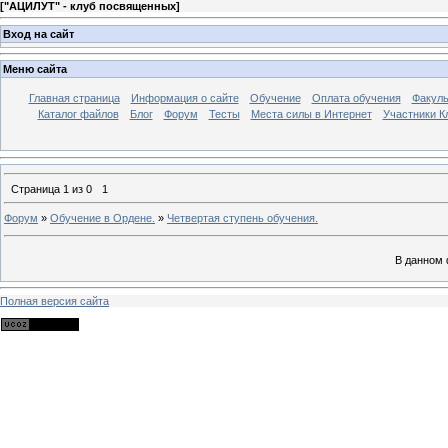
[
"АЦИЛУТ" - клуб посвященных
]
Вход на сайт
Меню сайта
Главная страница
Информация о сайте
Обучение
Оплата обучения
Факуль
Каталог файлов
Блог
Форум
Тесты
Места силы в Интернет
Участники К
Страница
1
из
0
1
Форум
»
Обучение в Ордене.
»
Четвертая ступень обучения.
В данном 
Полная версия сайта