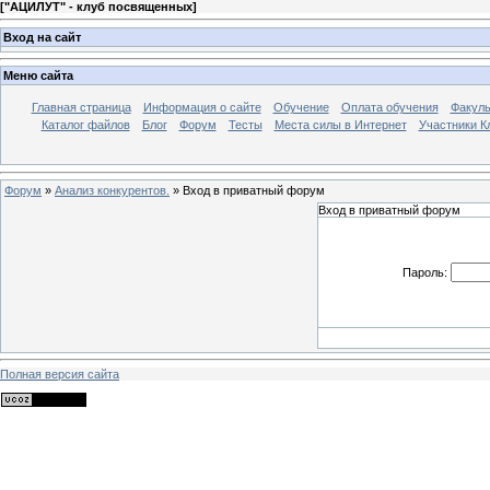
[
"АЦИЛУТ" - клуб посвященных
]
Вход на сайт
Меню сайта
Главная страница
Информация о сайте
Обучение
Оплата обучения
Факуль
Каталог файлов
Блог
Форум
Тесты
Места силы в Интернет
Участники К
Форум
»
Анализ конкурентов.
»
Вход в приватный форум
Вход в приватный форум
Пароль:
Полная версия сайта