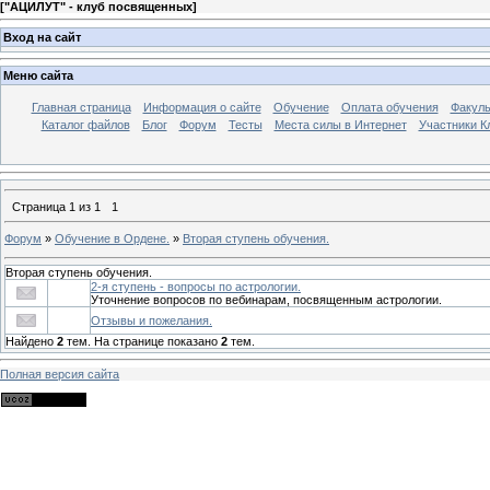
[
"АЦИЛУТ" - клуб посвященных
]
Вход на сайт
Меню сайта
Главная страница
Информация о сайте
Обучение
Оплата обучения
Факуль
Каталог файлов
Блог
Форум
Тесты
Места силы в Интернет
Участники К
Страница
1
из
1
1
Форум
»
Обучение в Ордене.
»
Вторая ступень обучения.
Вторая ступень обучения.
2-я ступень - вопросы по астрологии.
Уточнение вопросов по вебинарам, посвященным астрологии.
Отзывы и пожелания.
Найдено
2
тем. На странице показано
2
тем.
Полная версия сайта