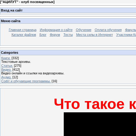
[
"АЦИЛУТ" - клуб посвященных
]
Вход на сайт
Меню сайта
Главная страница
Информация о сайте
Обучение
Оплата обучения
Факуль
Каталог файлов
Блог
Форум
Тесты
Места силы в Интернет
Участники К
Categories
Книги.
[332]
Текстовые архивы.
Статьи.
[275]
Видео.
[412]
Видео онлайн и ссылки на видеоархивы.
Аудио.
[12]
Софт и обучающие программы.
[16]
Что такое 