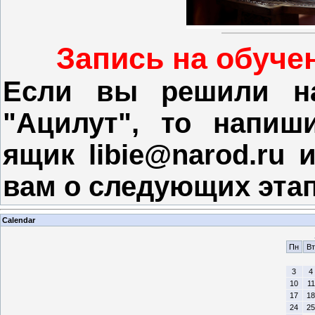
Запись на обучен
Если вы решили на
"Ацилут", то напиш
ящик libie@narod.ru
вам о следующих этап
Calendar
Пн
Вт
3
4
10
11
17
18
24
25