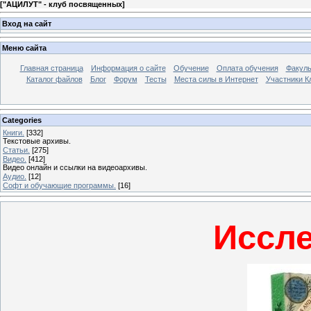
[
"АЦИЛУТ" - клуб посвященных
]
Вход на сайт
Меню сайта
Главная страница
Информация о сайте
Обучение
Оплата обучения
Факуль
Каталог файлов
Блог
Форум
Тесты
Места силы в Интернет
Участники К
Categories
Книги.
[332]
Текстовые архивы.
Статьи.
[275]
Видео.
[412]
Видео онлайн и ссылки на видеоархивы.
Аудио.
[12]
Софт и обучающие программы.
[16]
Иссле