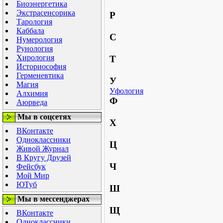
Биоэнергетика
Экстрасенсорика
Р
Тарология
Каббала
С
Нумерология
Рунология
Хирология
Т
Историософия
Герменевтика
У
Магия
Уфология
Алхимия
Ф
Аюрведа
Мы в соцсетях
Х
ВКонтакте
Одноклассники
Ц
Живой Журнал
В Кругу Друзей
Ч
Фейсбук
Мой Мир
ЮТуб
Ш
Мы в мессенджерах
Щ
ВКонтакте
Одноклассники