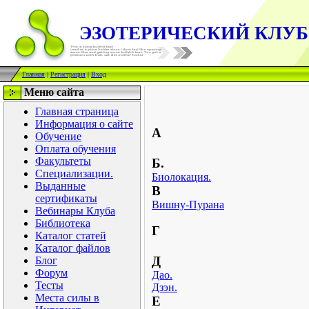
ЭЗОТЕРИЧЕСКИЙ КЛУБ
Главная
|
Регистрация
|
Вход
Меню сайта
Главная страница
Информация о сайте
А
Обучение
Оплата обучения
Факультеты
Б.
Специализации.
Биолокация.
Выданные
В
сертификаты
Вишну-Пурана
Вебинары Клуба
Библиотека
Г
Каталог статей
Каталог файлов
Д
Блог
Форум
Дао.
Тесты
Дзэн.
Места силы в
Е