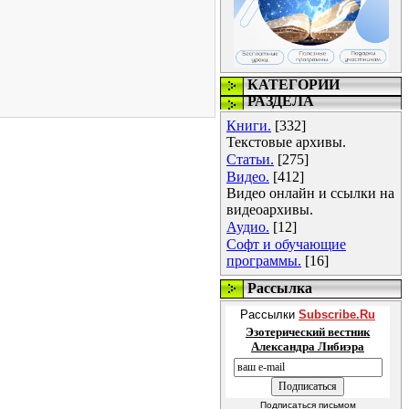
КАТЕГОРИИ
РАЗДЕЛА
Книги.
[332]
Текстовые архивы.
Статьи.
[275]
Видео.
[412]
Видео онлайн и ссылки на
видеоархивы.
Аудио.
[12]
Софт и обучающие
программы.
[16]
Рассылка
Рассылки
Subscribe.Ru
Эзотерический вестник
Александра Либиэра
Подписаться письмом