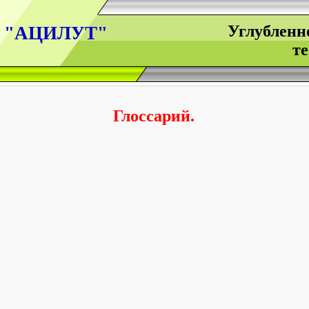
Углубленн
 "АЦИЛУТ"
те
Глоссарий.