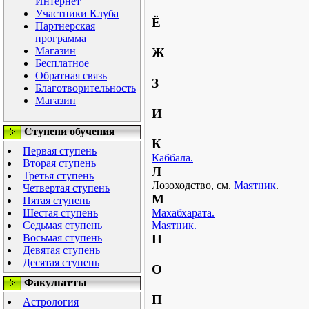
Интернет
Участники Клуба
Ё
Партнерская
программа
Магазин
Ж
Бесплатное
Обратная связь
З
Благотворительность
Магазин
И
Ступени обучения
К
Первая ступень
Каббала.
Вторая ступень
Л
Третья ступень
Лозоходство, см.
Маятник
.
Четвертая ступень
М
Пятая ступень
Шестая ступень
Махабхарата.
Седьмая ступень
Маятник.
Восьмая ступень
Н
Девятая ступень
Десятая ступень
О
Факультеты
П
Астрология