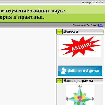
Пятница, 07.08.2026
ое изучение тайных наук:
ория и практика.
Приветствую Вас
Гость
|
RSS
Новости
Наша программа