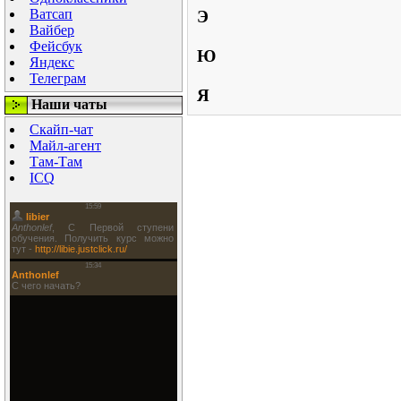
Ватсап
Э
Вайбер
Фейсбук
Ю
Яндекс
Телеграм
Я
Наши чаты
Скайп-чат
Майл-агент
Там-Там
ICQ