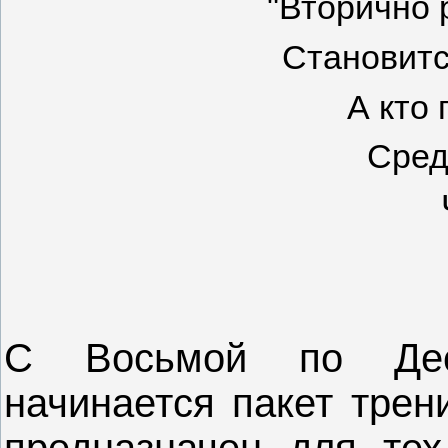
"Вторично
Становитс
А кто
Сред
С Восьмой по Дес
начинается пакет трен
предназначен для тех