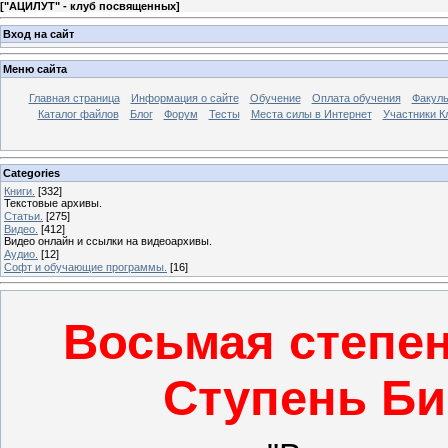
[
"АЦИЛУТ" - клуб посвященных
]
Вход на сайт
Меню сайта
Главная страница
Информация о сайте
Обучение
Оплата обучения
Факуль
Каталог файлов
Блог
Форум
Тесты
Места силы в Интернет
Участники К
Categories
Книги.
[332]
Текстовые архивы.
Статьи.
[275]
Видео.
[412]
Видео онлайн и ссылки на видеоархивы.
Аудио.
[12]
Софт и обучающие программы.
[16]
Восьмая степе
Ступень Би