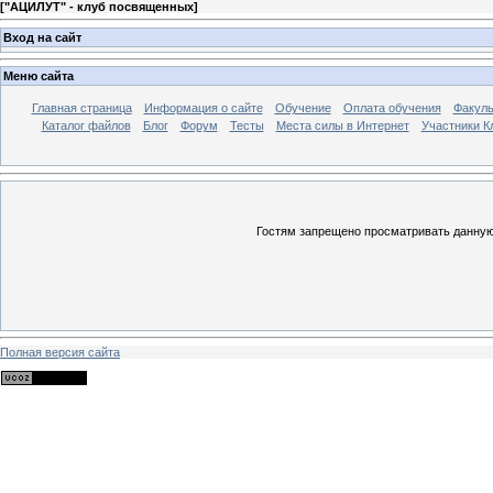
[
"АЦИЛУТ" - клуб посвященных
]
Вход на сайт
Меню сайта
Главная страница
Информация о сайте
Обучение
Оплата обучения
Факуль
Каталог файлов
Блог
Форум
Тесты
Места силы в Интернет
Участники К
Гостям запрещено просматривать данную 
Полная версия сайта